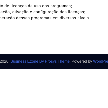
to de licenças de uso dos programas;
lação, ativação e configuração das licenças;
 operação desses programas em diversos níveis.
 2026
Business Ezone By Prosys Theme.
Powered by
WordPre